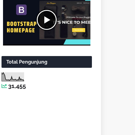
Total Pengunjung
31,455