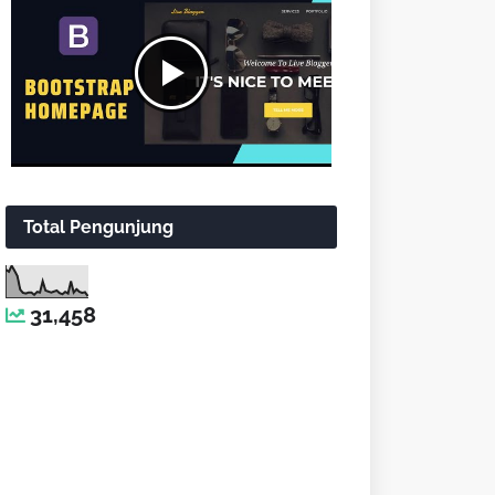
Total Pengunjung
31,458