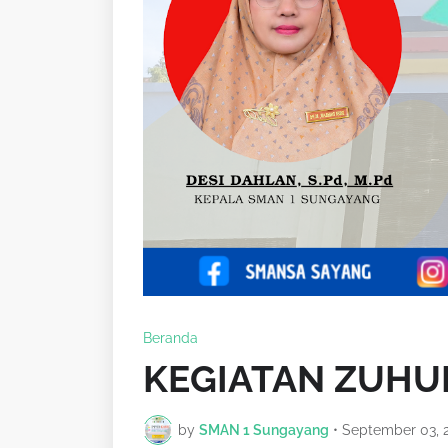
Beranda
KEGIATAN ZUHU
by
SMAN 1 Sungayang
•
September 03, 