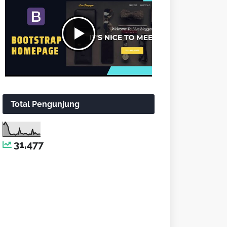
Total Pengunjung
31,477