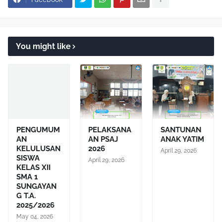
You might like
PENGUMUM
PELAKSANA
SANTUNAN
AN
AN PSAJ
ANAK YATIM
KELULUSAN
2026
April 29, 2026
SISWA
April 29, 2026
KELAS XII
SMA 1
SUNGAYAN
G T.A.
2025/2026
May 04, 2026